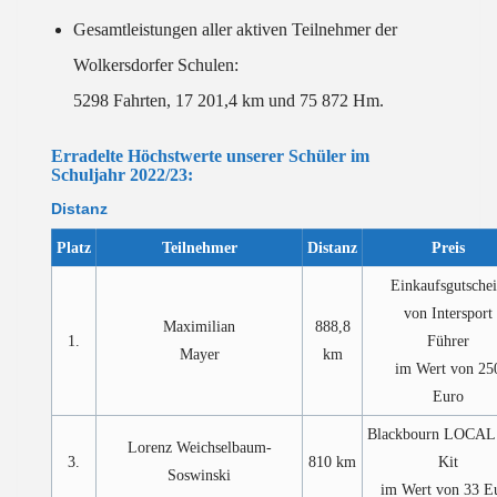
Gesamtleistungen aller aktiven Teilnehmer der
Wolkersdorfer Schulen:
5298 Fahrten, 17 201,4 km und 75 872 Hm.
Erradelte Höchstwerte unserer Schüler im
Schuljahr 2022/23:
Distanz
Platz
Teilnehmer
Distanz
Preis
Einkaufsgutsche
von Intersport
Maximilian
888,8
1.
Führer
Mayer
km
im Wert von 25
Euro
Blackbourn LOCAL
Lorenz Weichselbaum-
3.
810 km
Kit
Soswinski
im Wert von 33 E