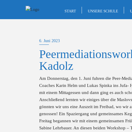
Skip
to
START
UNSERE SCHULE
content
6. Juni 2023
Peermediationswork
Kadolz
Am Donnerstag, den 1. Juni fuhren die Peer-Medi
Coaches Karin Helm und Lukas Spinka ins Jufa- Ho
mit einem Mittagessen und dann ging es auch sch
Anschließend lernten wir einiges über die Maslo
gönnten wir uns eine Auszeit im Freibad, wo wir 
genossen! Ein Spaziergang und gemeinsames Kege
Freitag begannen wir mit einem gemeinsamen Früh
Sabine Lehrbauer. An diesen beiden Workshop – T