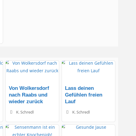
Von Wolkersdorf
Lass deinen
nach Raabs und
Gefühlen freien
wieder zurück
Lauf
K. Schredl
K. Schredl