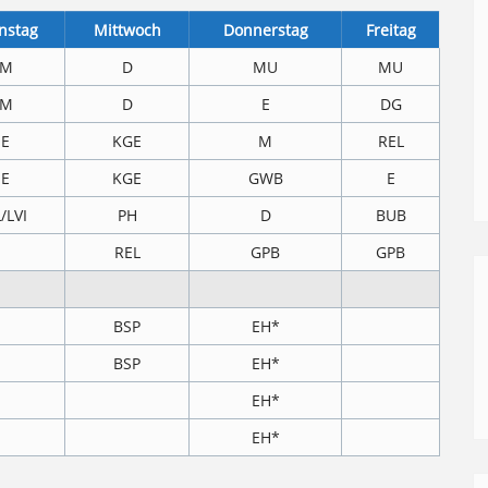
nstag
Mittwoch
Donnerstag
Freitag
M
D
MU
MU
M
D
E
DG
E
KGE
M
REL
E
KGE
GWB
E
/LVI
PH
D
BUB
REL
GPB
GPB
BSP
EH*
BSP
EH*
EH*
EH*