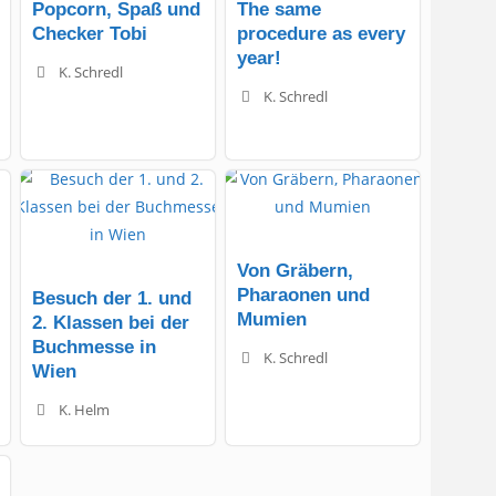
Popcorn, Spaß und
The same
Checker Tobi
procedure as every
year!
K. Schredl
K. Schredl
Von Gräbern,
Pharaonen und
Besuch der 1. und
Mumien
2. Klassen bei der
Buchmesse in
K. Schredl
Wien
K. Helm