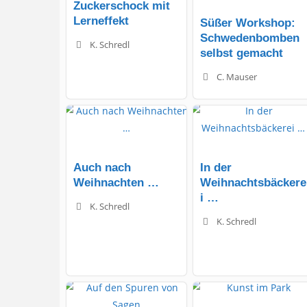
Zuckerschock mit
Lerneffekt
Süßer Workshop:
Schwedenbomben
K. Schredl
selbst gemacht
C. Mauser
Auch nach
In der
Weihnachten …
Weihnachtsbäckere
i …
K. Schredl
K. Schredl