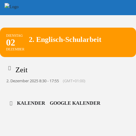
Skip
to
content
DIENSTAG
2. Englisch-Schularbeit
02
DEZEMBER
Zeit
2. Dezember 2025 8:30 - 17:55
(GMT+01:00)
KALENDER
GOOGLE KALENDER