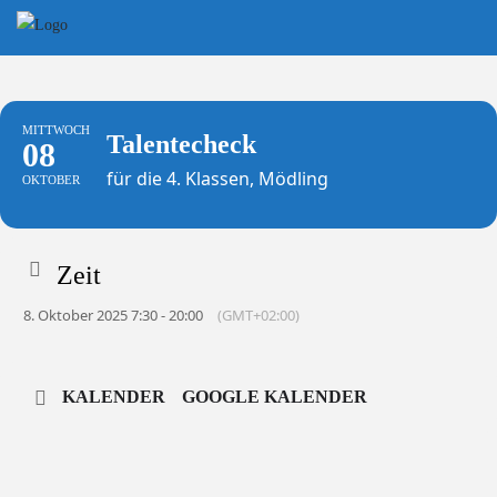
Skip
to
content
MITTWOCH
Talentecheck
08
für die 4. Klassen, Mödling
OKTOBER
Zeit
8. Oktober 2025 7:30 - 20:00
(GMT+02:00)
KALENDER
GOOGLE KALENDER