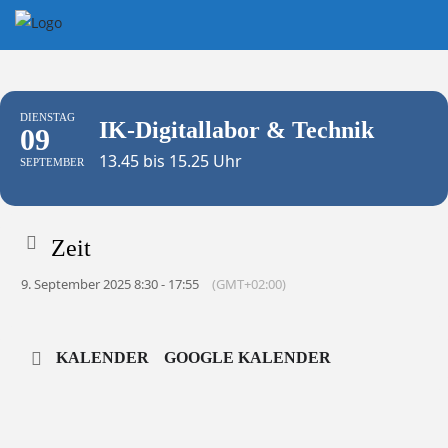
Skip
to
content
DIENSTAG
IK-Digitallabor & Technik
09
13.45 bis 15.25 Uhr
SEPTEMBER
Zeit
9. September 2025 8:30 - 17:55
(GMT+02:00)
KALENDER
GOOGLE KALENDER