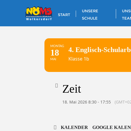
Skip
to
UNSERE
UNS
START
content
SCHULE
TEA
MONTAG
4. Englisch-Schularb
18
Klasse 1b
MAI
Zeit
18. Mai 2026 8:30 - 17:55
(GMT+02
KALENDER
GOOGLE KALE