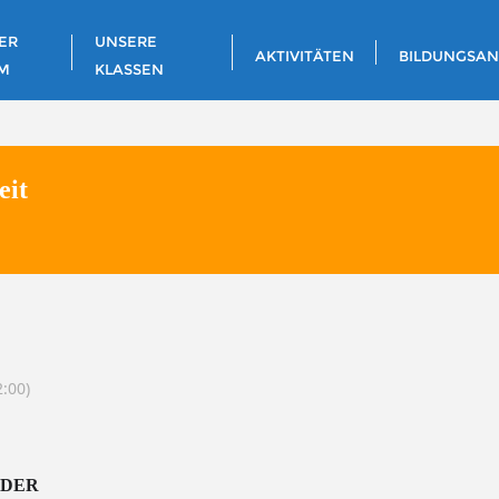
ER
UNSERE
AKTIVITÄTEN
BILDUNGSA
M
KLASSEN
eit
:00)
NDER