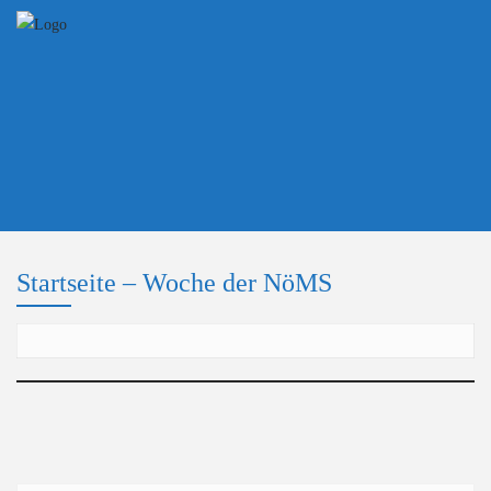
Skip
to
content
Startseite – Woche der NöMS