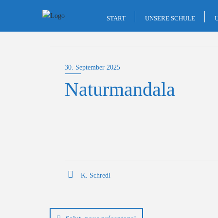
Skip
to
START
UNSERE SCHULE
content
30. September 2025
Naturmandala
K. Schredl
Beitragsnavigation