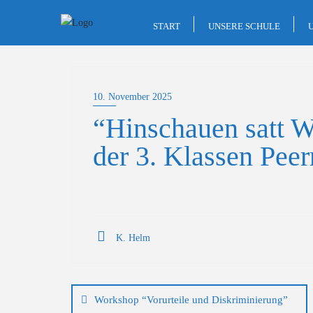
Skip
to
START
UNSERE SCHULE
content
10. November 2025
“Hinschauen satt 
der 3. Klassen Pee
K. Helm
Beitragsnavigation
Workshop “Vorurteile und Diskriminierung”