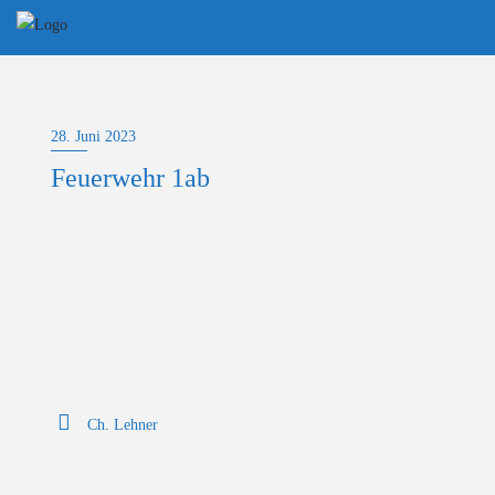
Skip
to
content
28. Juni 2023
Feuerwehr 1ab
Ch. Lehner
Beitragsnavigation