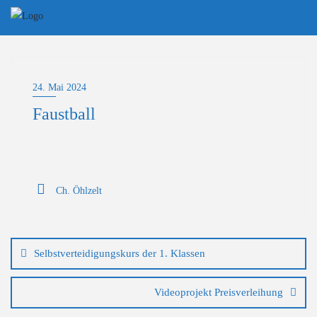
Skip
to
content
24. Mai 2024
Faustball
Ch. Öhlzelt
Beitragsnavigation
Selbstverteidigungskurs der 1. Klassen
Videoprojekt Preisverleihung