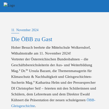
Skip
to
content
11. November 2024
Die ÖBB zu Gast
Hoher Besuch beehrte die Mittelschule Wolkersdorf,
Withalmstraße am 11. November 2024!
Vertreter der Österreichischen Bundesbahnen – die
Geschäftsbereichsleiterin der Aus- und Weiterbildung
a
in
Mag.
Dr.
Ursula Bazant, die Themenmanagerin für
Klimaschutz & Nachhaltigkeit und Gleisgeschichten-
a
Sucherin Mag.
Katharina Helm und der Pressesprecher
DI Christopher Seif – feierten mit den Schülerinnen und
Schülern, dem Lehrerteam und dem Direktor Ewald
Kühnert die Präsentation der neuen schuleigenen
ÖBB-
Gleisgeschichte
.