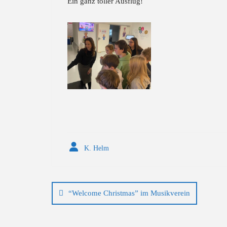
Ein ganz toller Ausflug!
K. Helm
Beitragsnavigation
“Welcome Christmas” im Musikverein