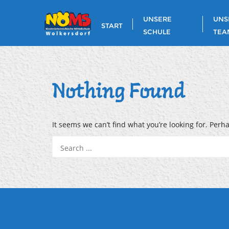
Skip
to
UNSERE
UNS
START
content
SCHULE
TEA
Nothing Found
It seems we can’t find what you’re looking for. Perh