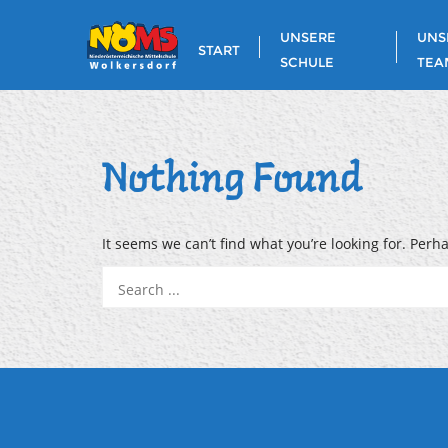
Skip
to
UNSERE
UNS
START
content
SCHULE
TEA
Nothing Found
It seems we can’t find what you’re looking for. Perh